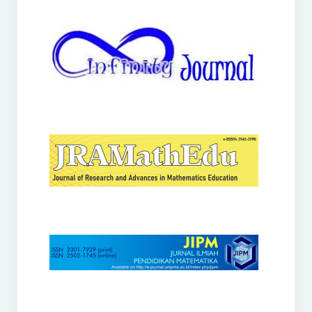
JRAMathEdu
JIPM
Kalamatika
JNPM
Teorema
JARME
Lentera Sriwijaya
SJME
Journal of Honai Math
IndoMath