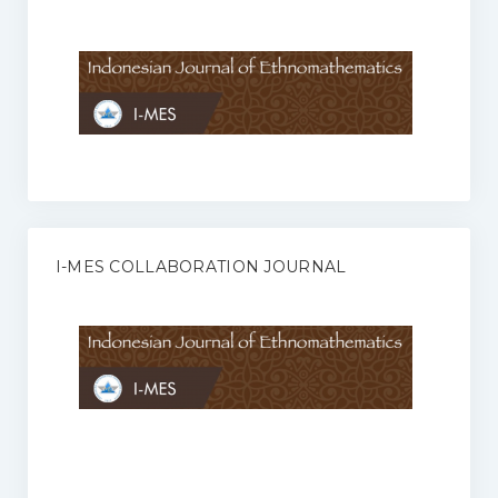
Anggaran Rumah Tangga I-MES
Organisasi
Struktur Organisasi
Sekretariat Pusat
Pengurus Wilayah
Forum
I-MES COLLABORATION JOURNAL
Publikasi Anggota I-MES
Kontak
Journal
KETENTUAN KERJASAMA ANTARA JURNAL ILMIAH DENGAN I-
MES
Infinity