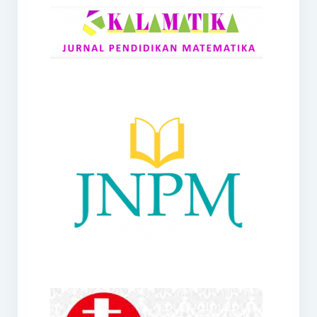
RANGE
Jurnal Didaktik Matematika
Webinar
MoU Konsorsium I-MES
Office
Hibah RKDP I-MES Tahun 2023
Panduan Kurikulum I-MES