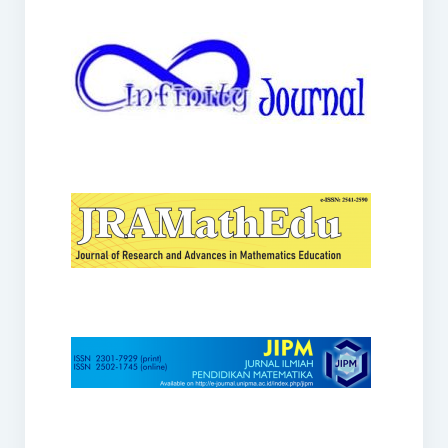
JRAMathEdu
JIPM
Kalamatika
JNPM
Teorema
JARME
Lentera Sriwijaya
SJME
Journal of Honai Math
IndoMath