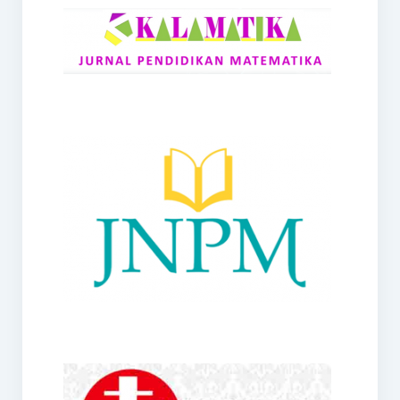
RANGE
Jurnal Didaktik Matematika
Webinar
MoU Konsorsium I-MES
Office
Hibah RKDP I-MES Tahun 2023
Panduan Kurikulum I-MES