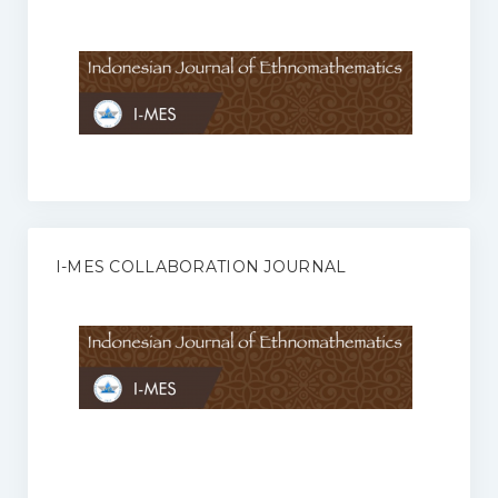
Anggaran Rumah Tangga I-MES
Organisasi
Struktur Organisasi
Sekretariat Pusat
Pengurus Wilayah
Forum
I-MES COLLABORATION JOURNAL
Publikasi Anggota I-MES
Kontak
Journal
KETENTUAN KERJASAMA ANTARA JURNAL ILMIAH DENGAN I-
MES
Infinity