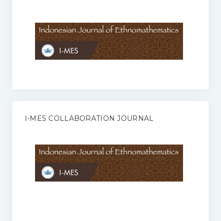
Anggaran Rumah Tangga I-MES
Organisasi
Struktur Organisasi
Sekretariat Pusat
Pengurus Wilayah
Forum
I-MES COLLABORATION JOURNAL
Publikasi Anggota I-MES
Kontak
Journal
KETENTUAN KERJASAMA ANTARA JURNAL ILMIAH DENGAN I-
MES
Infinity