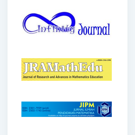
JRAMathEdu
JIPM
Kalamatika
JNPM
Teorema
JARME
Lentera Sriwijaya
SJME
Journal of Honai Math
IndoMath