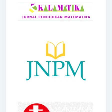
RANGE
Jurnal Didaktik Matematika
Webinar
MoU Konsorsium I-MES
Office
Hibah RKDP I-MES Tahun 2023
Panduan Kurikulum I-MES