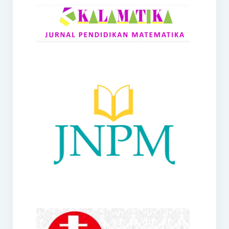
RANGE
Jurnal Didaktik Matematika
Webinar
MoU Konsorsium I-MES
Office
Hibah RKDP I-MES Tahun 2023
Panduan Kurikulum I-MES