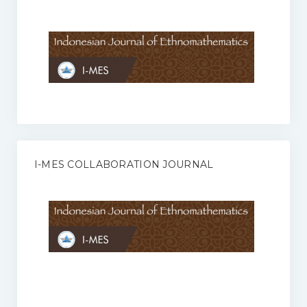
Anggaran Rumah Tangga I-MES
Organisasi
Struktur Organisasi
Sekretariat Pusat
Pengurus Wilayah
Forum
I-MES COLLABORATION JOURNAL
Publikasi Anggota I-MES
Kontak
Journal
KETENTUAN KERJASAMA ANTARA JURNAL ILMIAH DENGAN I-
MES
Infinity