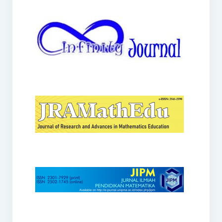
JRAMathEdu
JIPM
Kalamatika
JNPM
Teorema
JARME
Lentera Sriwijaya
SJME
Journal of Honai Math
IndoMath