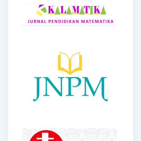
RANGE
Jurnal Didaktik Matematika
Webinar
MoU Konsorsium I-MES
Office
Hibah RKDP I-MES Tahun 2023
Panduan Kurikulum I-MES