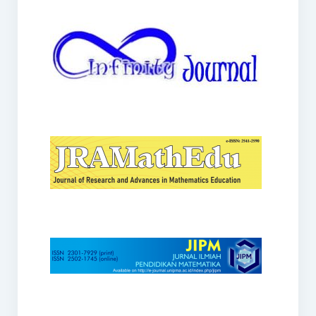
JRAMathEdu
JIPM
Kalamatika
JNPM
Teorema
JARME
Lentera Sriwijaya
SJME
Journal of Honai Math
IndoMath