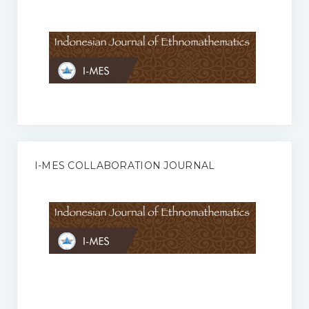
Anggaran Rumah Tangga I-MES
Organisasi
Struktur Organisasi
Sekretariat Pusat
Pengurus Wilayah
Forum
I-MES COLLABORATION JOURNAL
Publikasi Anggota I-MES
Kontak
Journal
KETENTUAN KERJASAMA ANTARA JURNAL ILMIAH DENGAN I-
MES
Infinity