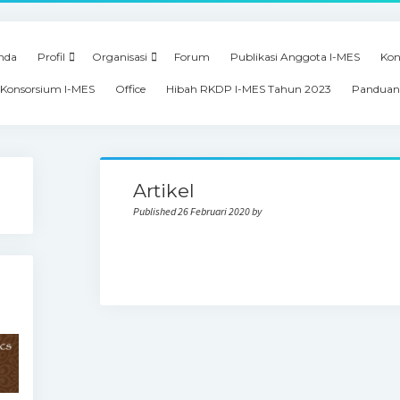
nda
Profil
Organisasi
Forum
Publikasi Anggota I-MES
Kon
Konsorsium I-MES
Office
Hibah RKDP I-MES Tahun 2023
Panduan
Artikel
Published 26 Februari 2020 by