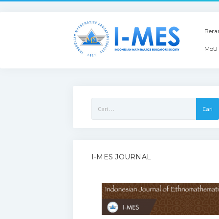
Bera
MoU 
Cari
untuk:
I-MES JOURNAL