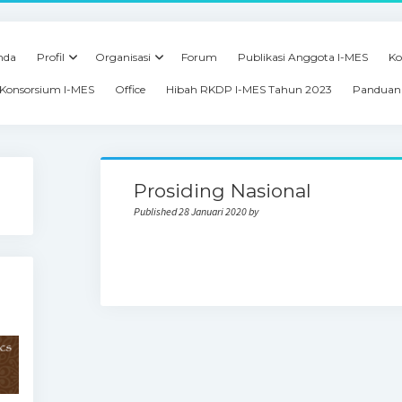
nda
Profil
Organisasi
Forum
Publikasi Anggota I-MES
Ko
Konsorsium I-MES
Office
Hibah RKDP I-MES Tahun 2023
Panduan 
Prosiding Nasional
Published 28 Januari 2020 by