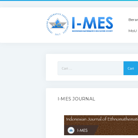
Bera
MoU 
Cari
untuk:
I-MES JOURNAL