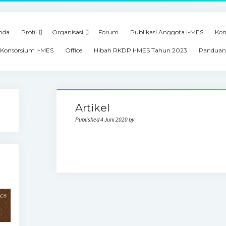
nda
Profil
Organisasi
Forum
Publikasi Anggota I-MES
Kon
Konsorsium I-MES
Office
Hibah RKDP I-MES Tahun 2023
Panduan
Artikel
Published 4 Juni 2020 by