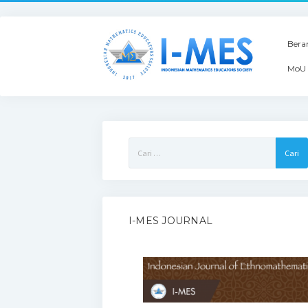
Bera
MoU 
Cari
untuk:
I-MES JOURNAL