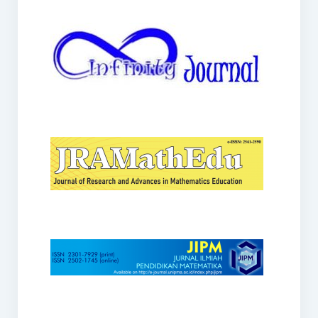
JRAMathEdu
JIPM
Kalamatika
JNPM
Teorema
JARME
Lentera Sriwijaya
SJME
Journal of Honai Math
IndoMath