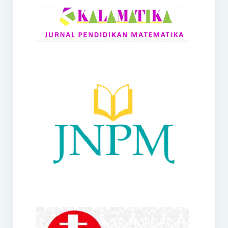
RANGE
Jurnal Didaktik Matematika
Webinar
MoU Konsorsium I-MES
Office
Hibah RKDP I-MES Tahun 2023
Panduan Kurikulum I-MES