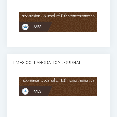
Anggaran Rumah Tangga I-MES
Organisasi
Struktur Organisasi
Sekretariat Pusat
Pengurus Wilayah
Forum
I-MES COLLABORATION JOURNAL
Publikasi Anggota I-MES
Kontak
Journal
KETENTUAN KERJASAMA ANTARA JURNAL ILMIAH DENGAN I-
MES
Infinity