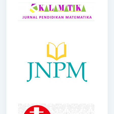
RANGE
Jurnal Didaktik Matematika
Webinar
MoU Konsorsium I-MES
Office
Hibah RKDP I-MES Tahun 2023
Panduan Kurikulum I-MES