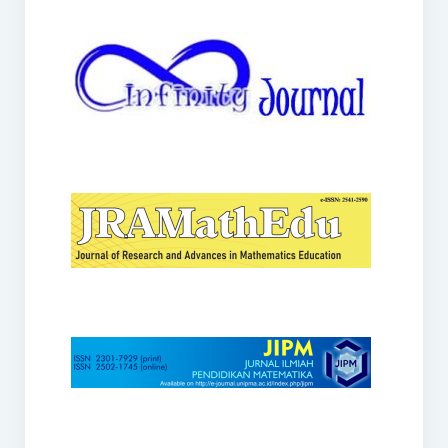
JRAMathEdu
JIPM
Kalamatika
JNPM
Teorema
JARME
Lentera Sriwijaya
SJME
Journal of Honai Math
IndoMath