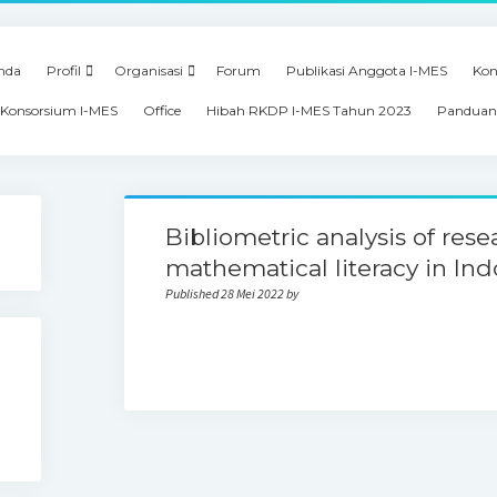
nda
Profil
Organisasi
Forum
Publikasi Anggota I-MES
Kon
Konsorsium I-MES
Office
Hibah RKDP I-MES Tahun 2023
Panduan
Bibliometric analysis of res
mathematical literacy in In
Published 28 Mei 2022 by