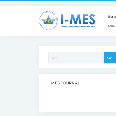
Bera
MoU 
Cari
untuk:
I-MES JOURNAL