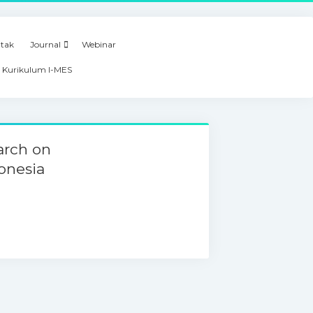
tak
Journal
Webinar
 Kurikulum I-MES
earch on
donesia