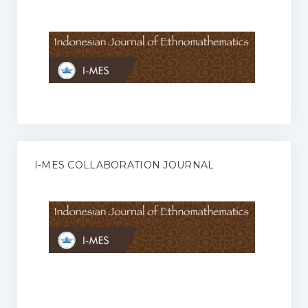
Anggaran Rumah Tangga I-MES
Organisasi
Struktur Organisasi
Sekretariat Pusat
Pengurus Wilayah
Forum
I-MES COLLABORATION JOURNAL
Publikasi Anggota I-MES
Kontak
Journal
KETENTUAN KERJASAMA ANTARA JURNAL ILMIAH DENGAN I-
MES
Infinity