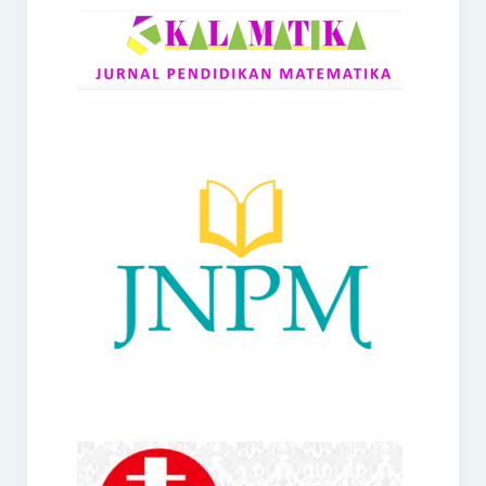
RANGE
Jurnal Didaktik Matematika
Webinar
MoU Konsorsium I-MES
Office
Hibah RKDP I-MES Tahun 2023
Panduan Kurikulum I-MES