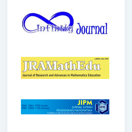
JRAMathEdu
JIPM
Kalamatika
JNPM
Teorema
JARME
Lentera Sriwijaya
SJME
Journal of Honai Math
IndoMath