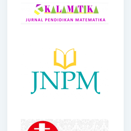
RANGE
Jurnal Didaktik Matematika
Webinar
MoU Konsorsium I-MES
Office
Hibah RKDP I-MES Tahun 2023
Panduan Kurikulum I-MES