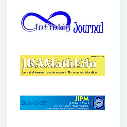
JRAMathEdu
JIPM
Kalamatika
JNPM
Teorema
JARME
Lentera Sriwijaya
SJME
Journal of Honai Math
IndoMath