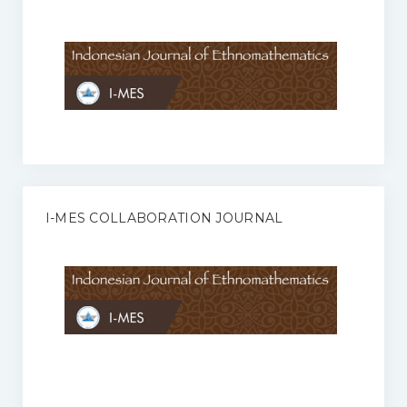
Anggaran Rumah Tangga I-MES
Organisasi
Struktur Organisasi
Sekretariat Pusat
Pengurus Wilayah
Forum
I-MES COLLABORATION JOURNAL
Publikasi Anggota I-MES
Kontak
Journal
KETENTUAN KERJASAMA ANTARA JURNAL ILMIAH DENGAN I-
MES
Infinity