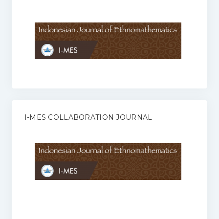
Anggaran Rumah Tangga I-MES
Organisasi
Struktur Organisasi
Sekretariat Pusat
Pengurus Wilayah
Forum
I-MES COLLABORATION JOURNAL
Publikasi Anggota I-MES
Kontak
Journal
KETENTUAN KERJASAMA ANTARA JURNAL ILMIAH DENGAN I-
MES
Infinity