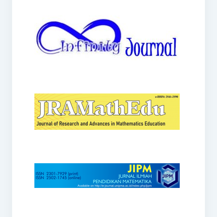
JRAMathEdu
JIPM
Kalamatika
JNPM
Teorema
JARME
Lentera Sriwijaya
SJME
Journal of Honai Math
IndoMath