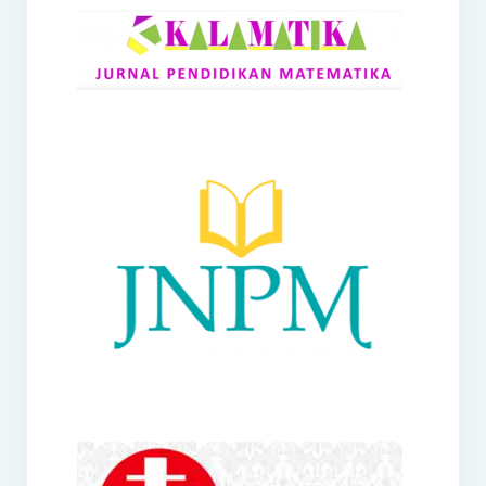
RANGE
Jurnal Didaktik Matematika
Webinar
MoU Konsorsium I-MES
Office
Hibah RKDP I-MES Tahun 2023
Panduan Kurikulum I-MES