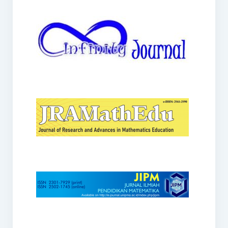
JRAMathEdu
JIPM
Kalamatika
JNPM
Teorema
JARME
Lentera Sriwijaya
SJME
Journal of Honai Math
IndoMath