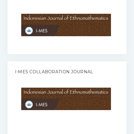
Anggaran Rumah Tangga I-MES
Organisasi
Struktur Organisasi
Sekretariat Pusat
Pengurus Wilayah
Forum
I-MES COLLABORATION JOURNAL
Publikasi Anggota I-MES
Kontak
Journal
KETENTUAN KERJASAMA ANTARA JURNAL ILMIAH DENGAN I-
MES
Infinity