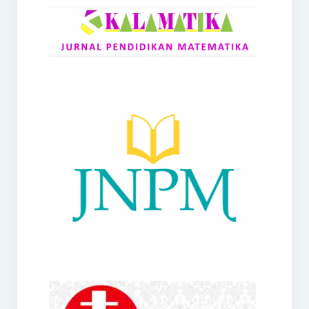
RANGE
Jurnal Didaktik Matematika
Webinar
MoU Konsorsium I-MES
Office
Hibah RKDP I-MES Tahun 2023
Panduan Kurikulum I-MES