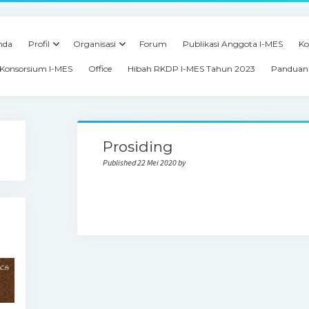
nda
Profil
Organisasi
Forum
Publikasi Anggota I-MES
Ko
Konsorsium I-MES
Office
Hibah RKDP I-MES Tahun 2023
Panduan 
Prosiding
Published 22 Mei 2020 by