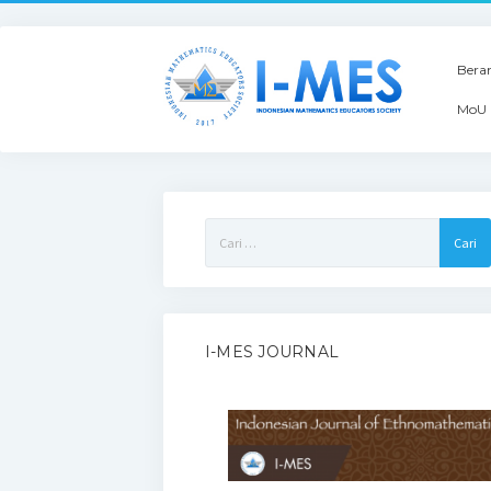
Bera
MoU 
Cari
untuk:
I-MES JOURNAL