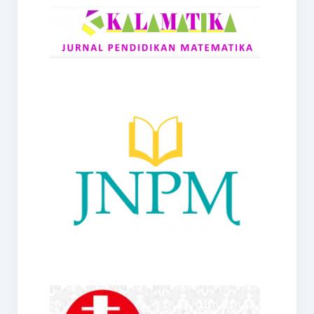
RANGE
Jurnal Didaktik Matematika
Webinar
MoU Konsorsium I-MES
Office
Hibah RKDP I-MES Tahun 2023
Panduan Kurikulum I-MES