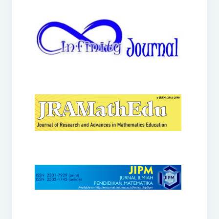
JRAMathEdu
JIPM
Kalamatika
JNPM
Teorema
JARME
Lentera Sriwijaya
SJME
Journal of Honai Math
IndoMath