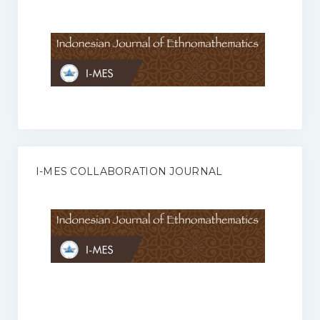
Anggaran Rumah Tangga I-MES
Organisasi
Struktur Organisasi
Sekretariat Pusat
Pengurus Wilayah
Forum
I-MES COLLABORATION JOURNAL
Publikasi Anggota I-MES
Kontak
Journal
KETENTUAN KERJASAMA ANTARA JURNAL ILMIAH DENGAN I-
MES
Infinity