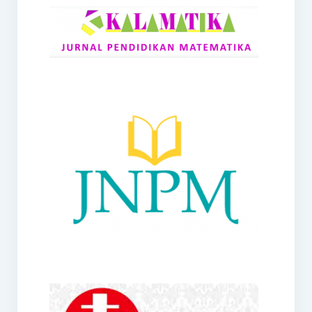
RANGE
Jurnal Didaktik Matematika
Webinar
MoU Konsorsium I-MES
Office
Hibah RKDP I-MES Tahun 2023
Panduan Kurikulum I-MES