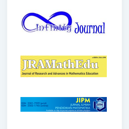
JRAMathEdu
JIPM
Kalamatika
JNPM
Teorema
JARME
Lentera Sriwijaya
SJME
Journal of Honai Math
IndoMath