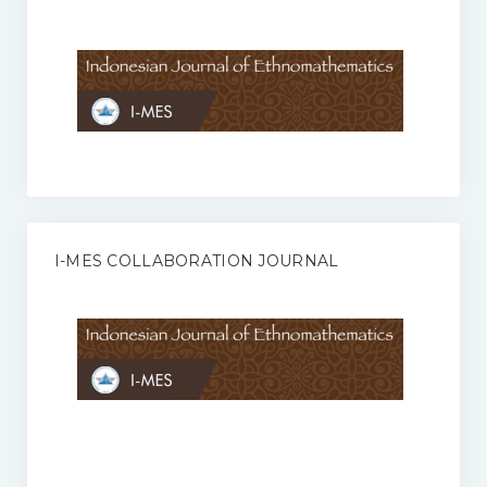
Anggaran Rumah Tangga I-MES
Organisasi
Struktur Organisasi
Sekretariat Pusat
Pengurus Wilayah
Forum
I-MES COLLABORATION JOURNAL
Publikasi Anggota I-MES
Kontak
Journal
KETENTUAN KERJASAMA ANTARA JURNAL ILMIAH DENGAN I-
MES
Infinity