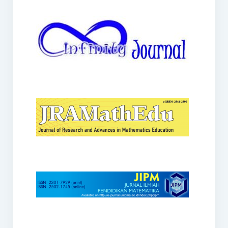
JRAMathEdu
JIPM
Kalamatika
JNPM
Teorema
JARME
Lentera Sriwijaya
SJME
Journal of Honai Math
IndoMath