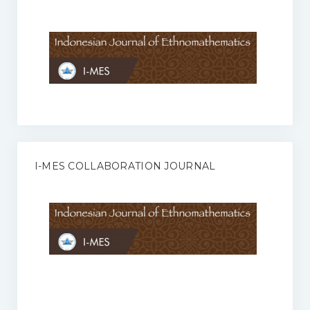
Anggaran Rumah Tangga I-MES
Organisasi
Struktur Organisasi
Sekretariat Pusat
Pengurus Wilayah
Forum
I-MES COLLABORATION JOURNAL
Publikasi Anggota I-MES
Kontak
Journal
KETENTUAN KERJASAMA ANTARA JURNAL ILMIAH DENGAN I-
MES
Infinity