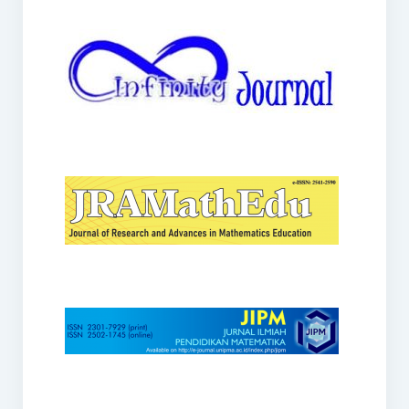
JRAMathEdu
JIPM
Kalamatika
JNPM
Teorema
JARME
Lentera Sriwijaya
SJME
Journal of Honai Math
IndoMath