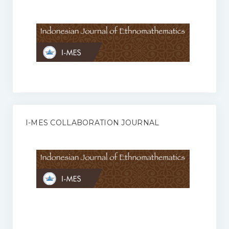
Anggaran Rumah Tangga I-MES
Organisasi
Struktur Organisasi
Sekretariat Pusat
Pengurus Wilayah
Forum
I-MES COLLABORATION JOURNAL
Publikasi Anggota I-MES
Kontak
Journal
KETENTUAN KERJASAMA ANTARA JURNAL ILMIAH DENGAN I-
MES
Infinity