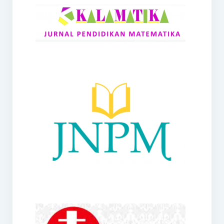
RANGE
Jurnal Didaktik Matematika
Webinar
MoU Konsorsium I-MES
Office
Hibah RKDP I-MES Tahun 2023
Panduan Kurikulum I-MES