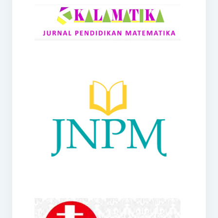
RANGE
Jurnal Didaktik Matematika
Webinar
MoU Konsorsium I-MES
Office
Hibah RKDP I-MES Tahun 2023
Panduan Kurikulum I-MES