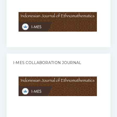
Anggaran Rumah Tangga I-MES
Organisasi
Struktur Organisasi
Sekretariat Pusat
Pengurus Wilayah
Forum
I-MES COLLABORATION JOURNAL
Publikasi Anggota I-MES
Kontak
Journal
KETENTUAN KERJASAMA ANTARA JURNAL ILMIAH DENGAN I-
MES
Infinity