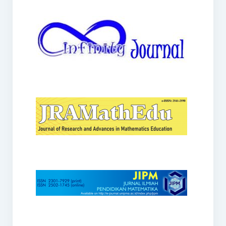
JRAMathEdu
JIPM
Kalamatika
JNPM
Teorema
JARME
Lentera Sriwijaya
SJME
Journal of Honai Math
IndoMath