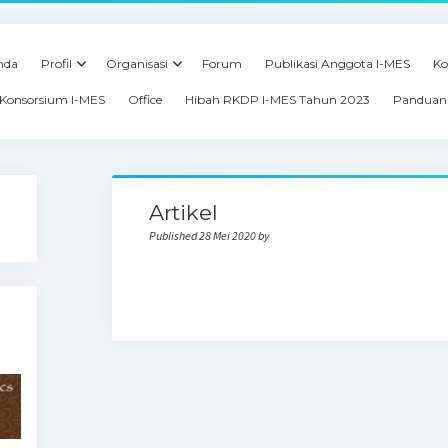
nda
Profil
Organisasi
Forum
Publikasi Anggota I-MES
Ko
Konsorsium I-MES
Office
Hibah RKDP I-MES Tahun 2023
Panduan 
Artikel
Published 28 Mei 2020 by