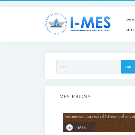
Bera
MoU 
Cari
untuk:
I-MES JOURNAL