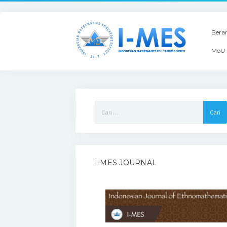
Bera
MoU 
Cari
untuk:
I-MES JOURNAL