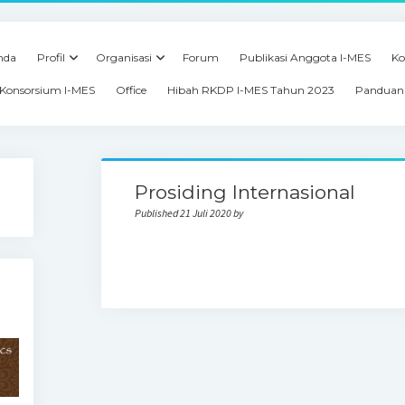
nda
Profil
Organisasi
Forum
Publikasi Anggota I-MES
Ko
Konsorsium I-MES
Office
Hibah RKDP I-MES Tahun 2023
Panduan 
Prosiding Internasional
Published 21 Juli 2020 by