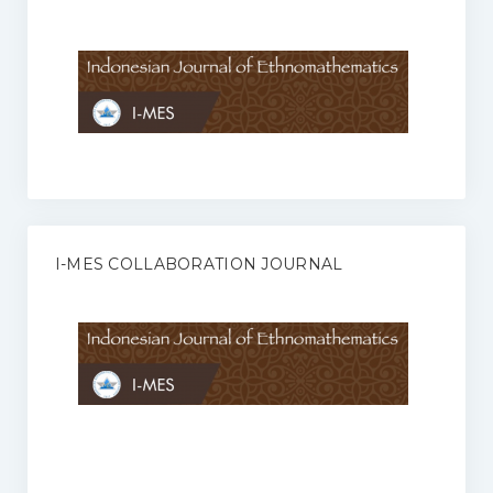
Anggaran Rumah Tangga I-MES
Organisasi
Struktur Organisasi
Sekretariat Pusat
Pengurus Wilayah
Forum
I-MES COLLABORATION JOURNAL
Publikasi Anggota I-MES
Kontak
Journal
KETENTUAN KERJASAMA ANTARA JURNAL ILMIAH DENGAN I-
MES
Infinity