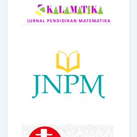
RANGE
Jurnal Didaktik Matematika
Webinar
MoU Konsorsium I-MES
Office
Hibah RKDP I-MES Tahun 2023
Panduan Kurikulum I-MES