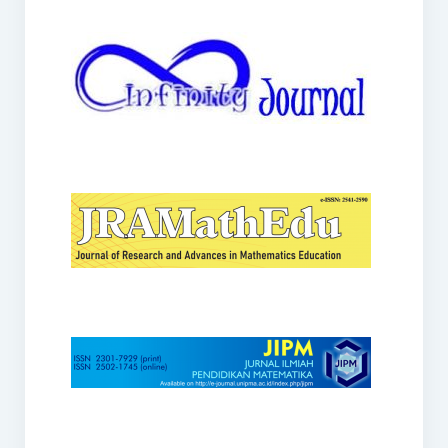
JRAMathEdu
JIPM
Kalamatika
JNPM
Teorema
JARME
Lentera Sriwijaya
SJME
Journal of Honai Math
IndoMath