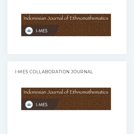
Anggaran Rumah Tangga I-MES
Organisasi
Struktur Organisasi
Sekretariat Pusat
Pengurus Wilayah
Forum
I-MES COLLABORATION JOURNAL
Publikasi Anggota I-MES
Kontak
Journal
KETENTUAN KERJASAMA ANTARA JURNAL ILMIAH DENGAN I-
MES
Infinity