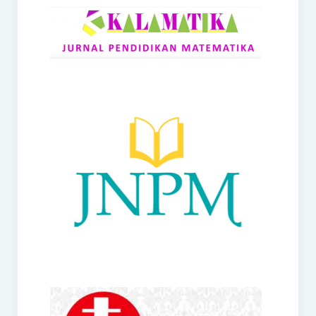
RANGE
Jurnal Didaktik Matematika
Webinar
MoU Konsorsium I-MES
Office
Hibah RKDP I-MES Tahun 2023
Panduan Kurikulum I-MES