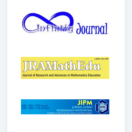
JRAMathEdu
JIPM
Kalamatika
JNPM
Teorema
JARME
Lentera Sriwijaya
SJME
Journal of Honai Math
IndoMath