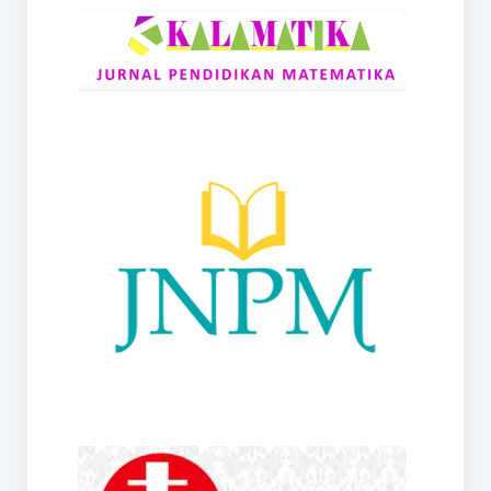
RANGE
Jurnal Didaktik Matematika
Webinar
MoU Konsorsium I-MES
Office
Hibah RKDP I-MES Tahun 2023
Panduan Kurikulum I-MES