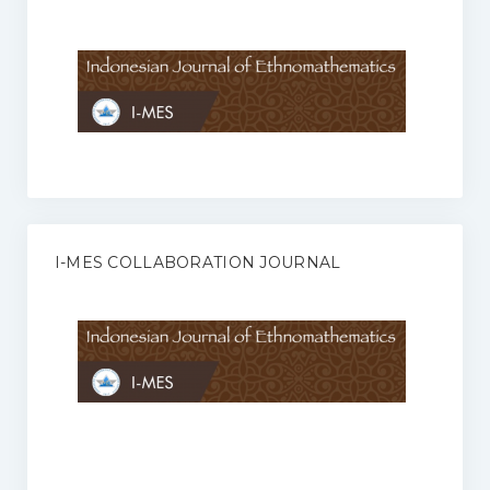
Anggaran Rumah Tangga I-MES
Organisasi
Struktur Organisasi
Sekretariat Pusat
Pengurus Wilayah
Forum
I-MES COLLABORATION JOURNAL
Publikasi Anggota I-MES
Kontak
Journal
KETENTUAN KERJASAMA ANTARA JURNAL ILMIAH DENGAN I-
MES
Infinity