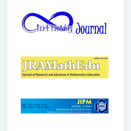
JRAMathEdu
JIPM
Kalamatika
JNPM
Teorema
JARME
Lentera Sriwijaya
SJME
Journal of Honai Math
IndoMath