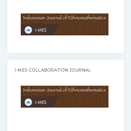
Anggaran Rumah Tangga I-MES
Organisasi
Struktur Organisasi
Sekretariat Pusat
Pengurus Wilayah
Forum
I-MES COLLABORATION JOURNAL
Publikasi Anggota I-MES
Kontak
Journal
KETENTUAN KERJASAMA ANTARA JURNAL ILMIAH DENGAN I-
MES
Infinity