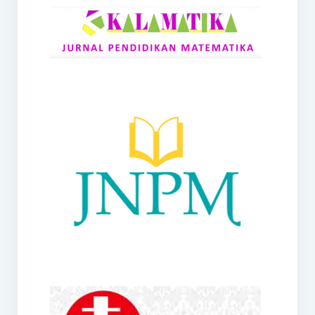
RANGE
Jurnal Didaktik Matematika
Webinar
MoU Konsorsium I-MES
Office
Hibah RKDP I-MES Tahun 2023
Panduan Kurikulum I-MES