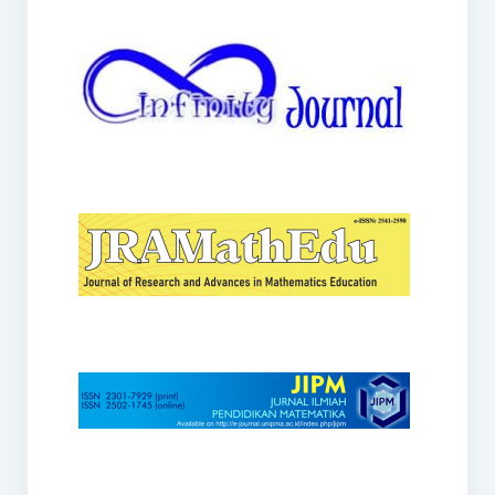
JRAMathEdu
JIPM
Kalamatika
JNPM
Teorema
JARME
Lentera Sriwijaya
SJME
Journal of Honai Math
IndoMath