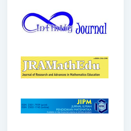
JRAMathEdu
JIPM
Kalamatika
JNPM
Teorema
JARME
Lentera Sriwijaya
SJME
Journal of Honai Math
IndoMath