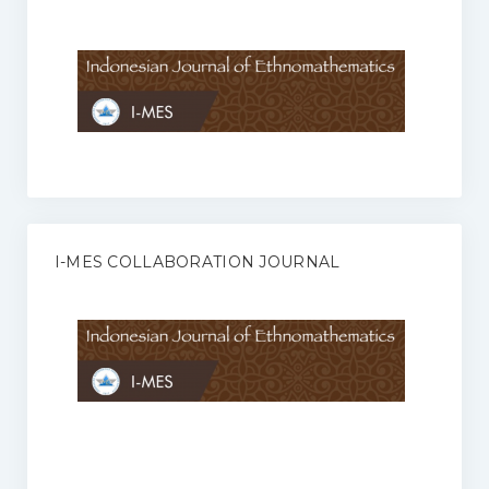
Anggaran Rumah Tangga I-MES
Organisasi
Struktur Organisasi
Sekretariat Pusat
Pengurus Wilayah
Forum
I-MES COLLABORATION JOURNAL
Publikasi Anggota I-MES
Kontak
Journal
KETENTUAN KERJASAMA ANTARA JURNAL ILMIAH DENGAN I-
MES
Infinity