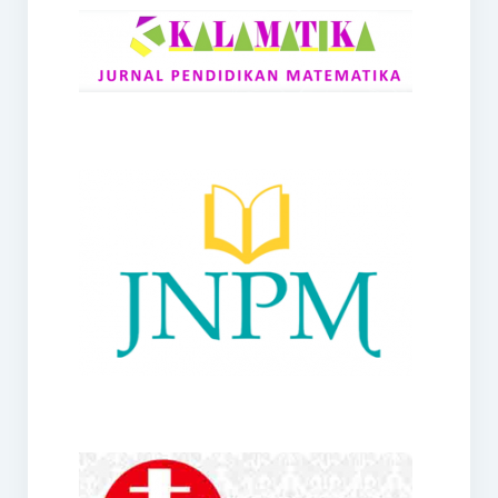
RANGE
Jurnal Didaktik Matematika
Webinar
MoU Konsorsium I-MES
Office
Hibah RKDP I-MES Tahun 2023
Panduan Kurikulum I-MES