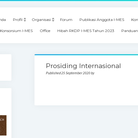
nda
Profil
Organisasi
Forum
Publikasi Anggota I-MES
Kon
Konsorsium I-MES
Office
Hibah RKDP I-MES Tahun 2023
Panduan
Prosiding Internasional
Published 25 September 2020 by