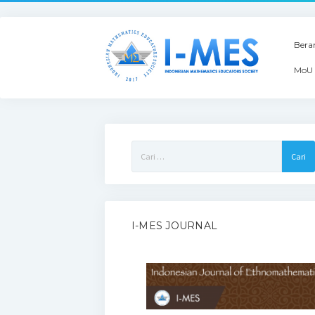
Bera
MoU 
Cari
untuk:
I-MES JOURNAL