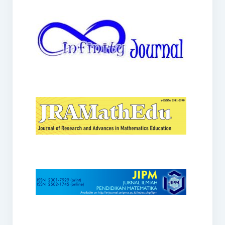
JRAMathEdu
JIPM
Kalamatika
JNPM
Teorema
JARME
Lentera Sriwijaya
SJME
Journal of Honai Math
IndoMath