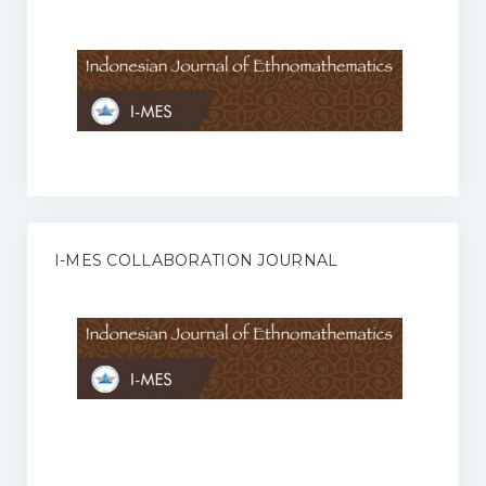
Anggaran Rumah Tangga I-MES
Organisasi
Struktur Organisasi
Sekretariat Pusat
Pengurus Wilayah
Forum
I-MES COLLABORATION JOURNAL
Publikasi Anggota I-MES
Kontak
Journal
KETENTUAN KERJASAMA ANTARA JURNAL ILMIAH DENGAN I-
MES
Infinity