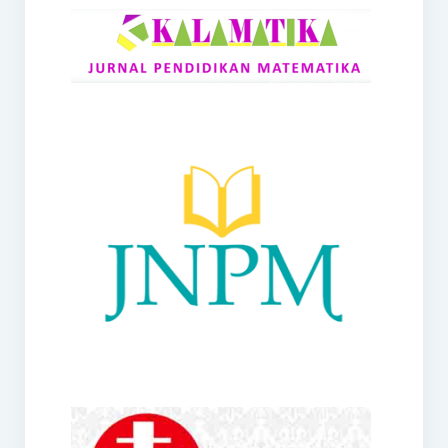
RANGE
Jurnal Didaktik Matematika
Webinar
MoU Konsorsium I-MES
Office
Hibah RKDP I-MES Tahun 2023
Panduan Kurikulum I-MES