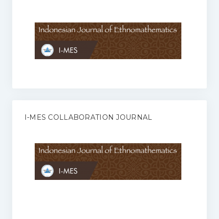
Anggaran Rumah Tangga I-MES
Organisasi
Struktur Organisasi
Sekretariat Pusat
Pengurus Wilayah
Forum
I-MES COLLABORATION JOURNAL
Publikasi Anggota I-MES
Kontak
Journal
KETENTUAN KERJASAMA ANTARA JURNAL ILMIAH DENGAN I-
MES
Infinity