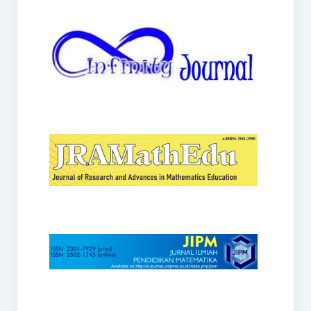
JRAMathEdu
JIPM
Kalamatika
JNPM
Teorema
JARME
Lentera Sriwijaya
SJME
Journal of Honai Math
IndoMath