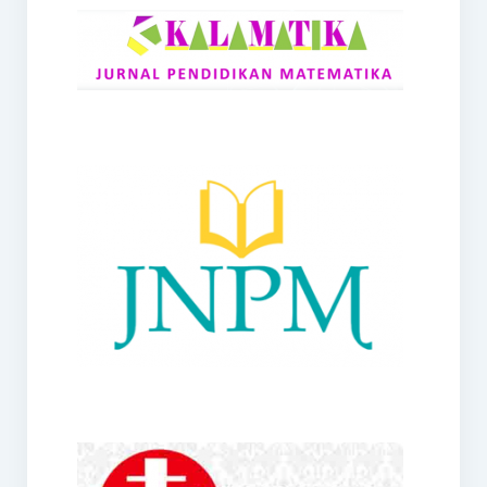
RANGE
Jurnal Didaktik Matematika
Webinar
MoU Konsorsium I-MES
Office
Hibah RKDP I-MES Tahun 2023
Panduan Kurikulum I-MES