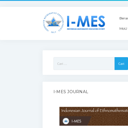
Bera
MoU 
Cari
untuk:
I-MES JOURNAL