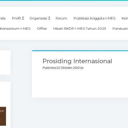
nda
Profil
Organisasi
Forum
Publikasi Anggota I-MES
Kon
Konsorsium I-MES
Office
Hibah RKDP I-MES Tahun 2023
Panduan
Prosiding Internasional
Published 22 Oktober 2020 by