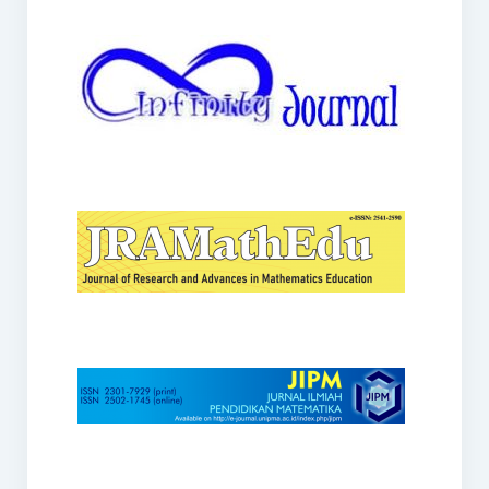
JRAMathEdu
JIPM
Kalamatika
JNPM
Teorema
JARME
Lentera Sriwijaya
SJME
Journal of Honai Math
IndoMath