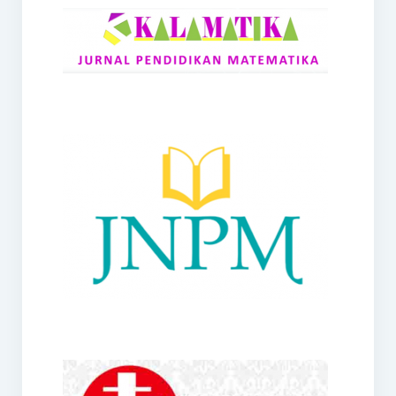
RANGE
Jurnal Didaktik Matematika
Webinar
MoU Konsorsium I-MES
Office
Hibah RKDP I-MES Tahun 2023
Panduan Kurikulum I-MES