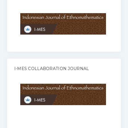
Anggaran Rumah Tangga I-MES
Organisasi
Struktur Organisasi
Sekretariat Pusat
Pengurus Wilayah
Forum
I-MES COLLABORATION JOURNAL
Publikasi Anggota I-MES
Kontak
Journal
KETENTUAN KERJASAMA ANTARA JURNAL ILMIAH DENGAN I-
MES
Infinity