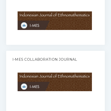
Anggaran Rumah Tangga I-MES
Organisasi
Struktur Organisasi
Sekretariat Pusat
Pengurus Wilayah
Forum
I-MES COLLABORATION JOURNAL
Publikasi Anggota I-MES
Kontak
Journal
KETENTUAN KERJASAMA ANTARA JURNAL ILMIAH DENGAN I-
MES
Infinity