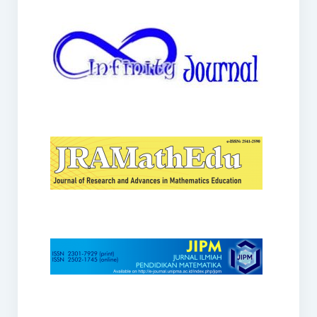
JRAMathEdu
JIPM
Kalamatika
JNPM
Teorema
JARME
Lentera Sriwijaya
SJME
Journal of Honai Math
IndoMath