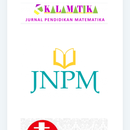
RANGE
Jurnal Didaktik Matematika
Webinar
MoU Konsorsium I-MES
Office
Hibah RKDP I-MES Tahun 2023
Panduan Kurikulum I-MES