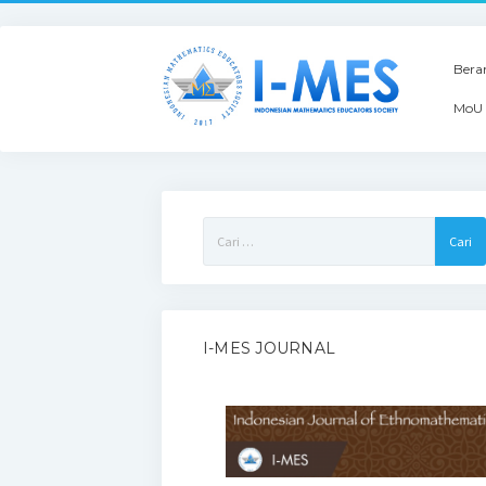
Bera
MoU 
Cari
untuk:
I-MES JOURNAL