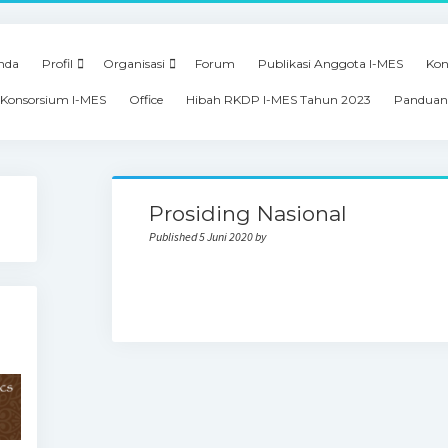
nda
Profil
Organisasi
Forum
Publikasi Anggota I-MES
Kon
Konsorsium I-MES
Office
Hibah RKDP I-MES Tahun 2023
Panduan
Prosiding Nasional
Published 5 Juni 2020 by