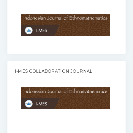
Anggaran Rumah Tangga I-MES
Organisasi
Struktur Organisasi
Sekretariat Pusat
Pengurus Wilayah
Forum
I-MES COLLABORATION JOURNAL
Publikasi Anggota I-MES
Kontak
Journal
KETENTUAN KERJASAMA ANTARA JURNAL ILMIAH DENGAN I-
MES
Infinity