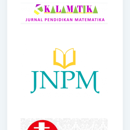
RANGE
Jurnal Didaktik Matematika
Webinar
MoU Konsorsium I-MES
Office
Hibah RKDP I-MES Tahun 2023
Panduan Kurikulum I-MES