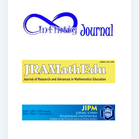
JRAMathEdu
JIPM
Kalamatika
JNPM
Teorema
JARME
Lentera Sriwijaya
SJME
Journal of Honai Math
IndoMath