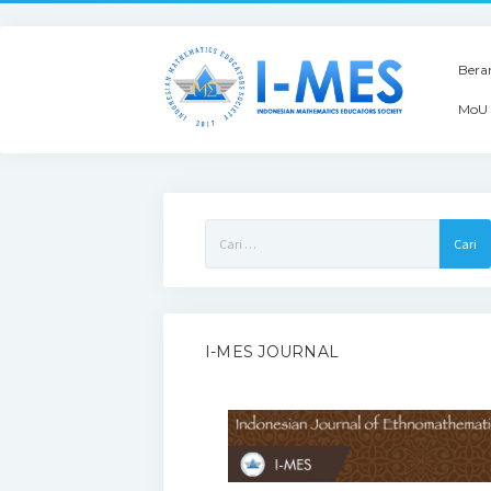
Bera
MoU 
Cari
untuk:
I-MES JOURNAL