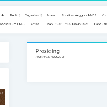
nda
Profil
Organisasi
Forum
Publikasi Anggota I-MES
Kon
Konsorsium I-MES
Office
Hibah RKDP I-MES Tahun 2023
Panduan
Prosiding
Published 27 Mei 2020 by