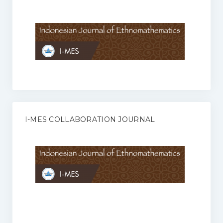
Anggaran Rumah Tangga I-MES
Organisasi
Struktur Organisasi
Sekretariat Pusat
Pengurus Wilayah
Forum
I-MES COLLABORATION JOURNAL
Publikasi Anggota I-MES
Kontak
Journal
KETENTUAN KERJASAMA ANTARA JURNAL ILMIAH DENGAN I-
MES
Infinity