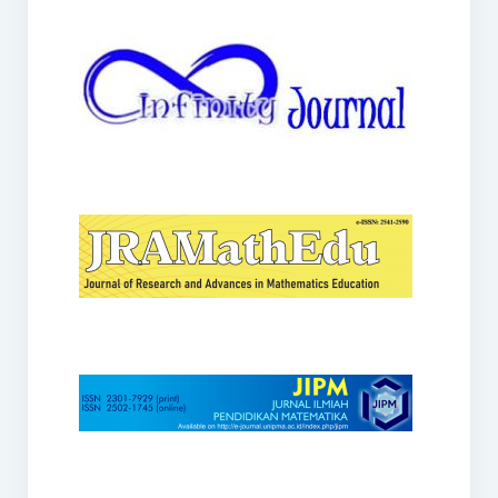
JRAMathEdu
JIPM
Kalamatika
JNPM
Teorema
JARME
Lentera Sriwijaya
SJME
Journal of Honai Math
IndoMath