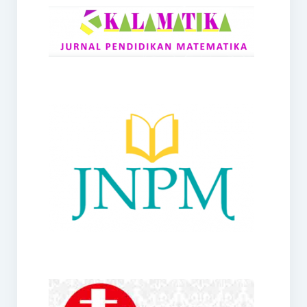
RANGE
Jurnal Didaktik Matematika
Webinar
MoU Konsorsium I-MES
Office
Hibah RKDP I-MES Tahun 2023
Panduan Kurikulum I-MES