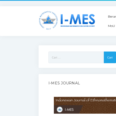
Bera
MoU 
Cari
untuk:
I-MES JOURNAL