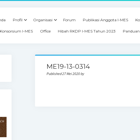
nda
Profil
Organisasi
Forum
Publikasi Anggota I-MES
Ko
Konsorsium I-MES
Office
Hibah RKDP I-MES Tahun 2023
Panduan 
ME19-13-0314
Published 27 Mei 2020 by