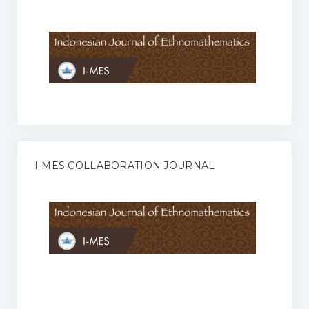
Anggaran Rumah Tangga I-MES
Organisasi
Struktur Organisasi
Sekretariat Pusat
Pengurus Wilayah
Forum
I-MES COLLABORATION JOURNAL
Publikasi Anggota I-MES
Kontak
Journal
KETENTUAN KERJASAMA ANTARA JURNAL ILMIAH DENGAN I-
MES
Infinity