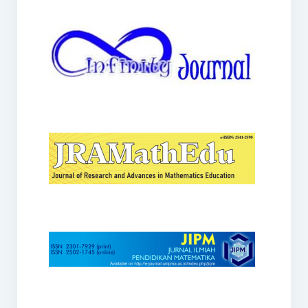
JRAMathEdu
JIPM
Kalamatika
JNPM
Teorema
JARME
Lentera Sriwijaya
SJME
Journal of Honai Math
IndoMath