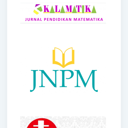
RANGE
Jurnal Didaktik Matematika
Webinar
MoU Konsorsium I-MES
Office
Hibah RKDP I-MES Tahun 2023
Panduan Kurikulum I-MES