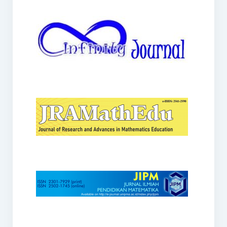
JRAMathEdu
JIPM
Kalamatika
JNPM
Teorema
JARME
Lentera Sriwijaya
SJME
Journal of Honai Math
IndoMath