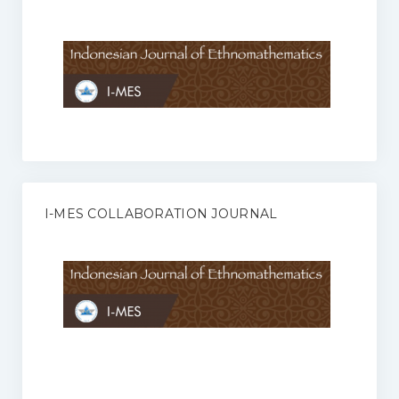
Anggaran Rumah Tangga I-MES
Organisasi
Struktur Organisasi
Sekretariat Pusat
Pengurus Wilayah
Forum
I-MES COLLABORATION JOURNAL
Publikasi Anggota I-MES
Kontak
Journal
KETENTUAN KERJASAMA ANTARA JURNAL ILMIAH DENGAN I-
MES
Infinity