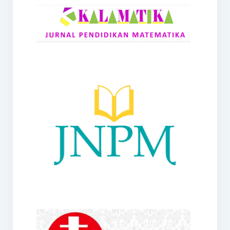
RANGE
Jurnal Didaktik Matematika
Webinar
MoU Konsorsium I-MES
Office
Hibah RKDP I-MES Tahun 2023
Panduan Kurikulum I-MES