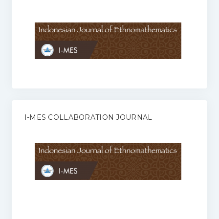
Anggaran Rumah Tangga I-MES
Organisasi
Struktur Organisasi
Sekretariat Pusat
Pengurus Wilayah
Forum
I-MES COLLABORATION JOURNAL
Publikasi Anggota I-MES
Kontak
Journal
KETENTUAN KERJASAMA ANTARA JURNAL ILMIAH DENGAN I-
MES
Infinity