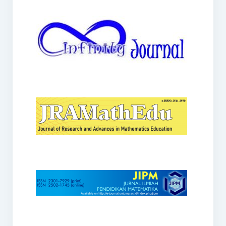
JRAMathEdu
JIPM
Kalamatika
JNPM
Teorema
JARME
Lentera Sriwijaya
SJME
Journal of Honai Math
IndoMath