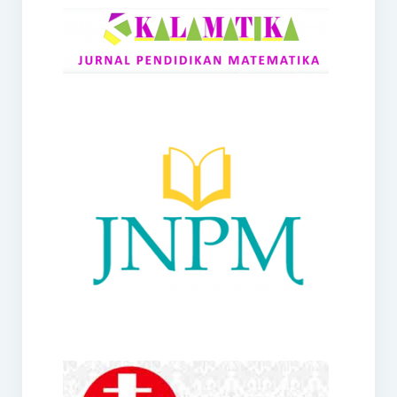
RANGE
Jurnal Didaktik Matematika
Webinar
MoU Konsorsium I-MES
Office
Hibah RKDP I-MES Tahun 2023
Panduan Kurikulum I-MES