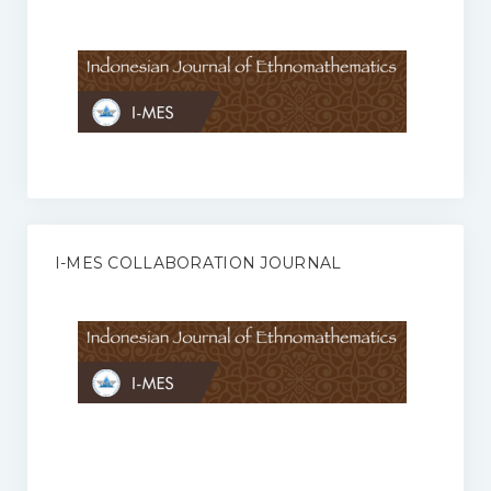
Anggaran Rumah Tangga I-MES
Organisasi
Struktur Organisasi
Sekretariat Pusat
Pengurus Wilayah
Forum
I-MES COLLABORATION JOURNAL
Publikasi Anggota I-MES
Kontak
Journal
KETENTUAN KERJASAMA ANTARA JURNAL ILMIAH DENGAN I-
MES
Infinity