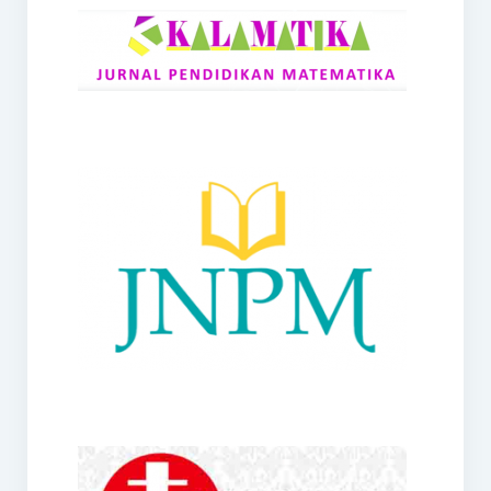
RANGE
Jurnal Didaktik Matematika
Webinar
MoU Konsorsium I-MES
Office
Hibah RKDP I-MES Tahun 2023
Panduan Kurikulum I-MES