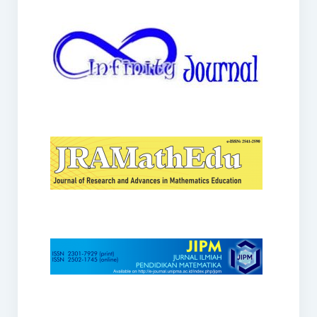
JRAMathEdu
JIPM
Kalamatika
JNPM
Teorema
JARME
Lentera Sriwijaya
SJME
Journal of Honai Math
IndoMath