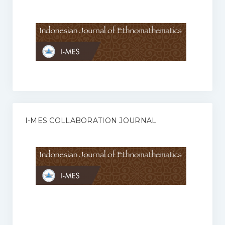
Anggaran Rumah Tangga I-MES
Organisasi
Struktur Organisasi
Sekretariat Pusat
Pengurus Wilayah
Forum
I-MES COLLABORATION JOURNAL
Publikasi Anggota I-MES
Kontak
Journal
KETENTUAN KERJASAMA ANTARA JURNAL ILMIAH DENGAN I-
MES
Infinity