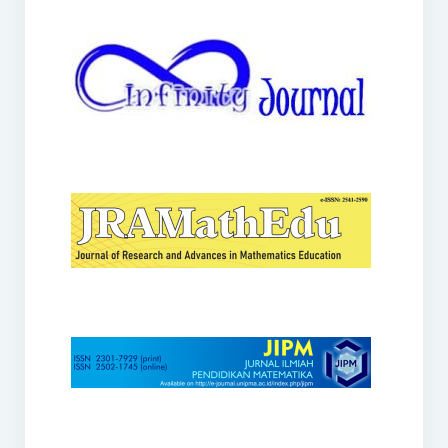
JRAMathEdu
JIPM
Kalamatika
JNPM
Teorema
JARME
Lentera Sriwijaya
SJME
Journal of Honai Math
IndoMath