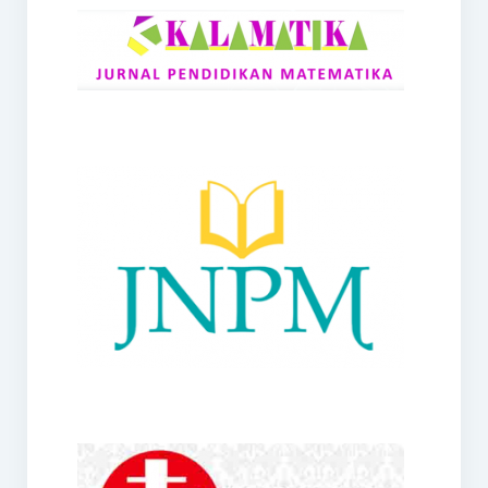
RANGE
Jurnal Didaktik Matematika
Webinar
MoU Konsorsium I-MES
Office
Hibah RKDP I-MES Tahun 2023
Panduan Kurikulum I-MES