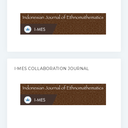
Anggaran Rumah Tangga I-MES
Organisasi
Struktur Organisasi
Sekretariat Pusat
Pengurus Wilayah
Forum
I-MES COLLABORATION JOURNAL
Publikasi Anggota I-MES
Kontak
Journal
KETENTUAN KERJASAMA ANTARA JURNAL ILMIAH DENGAN I-
MES
Infinity