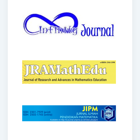
JRAMathEdu
JIPM
Kalamatika
JNPM
Teorema
JARME
Lentera Sriwijaya
SJME
Journal of Honai Math
IndoMath