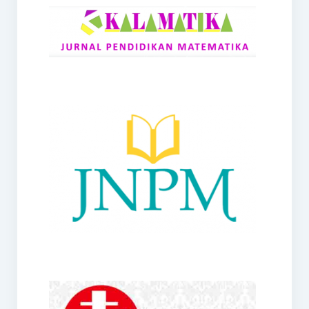
RANGE
Jurnal Didaktik Matematika
Webinar
MoU Konsorsium I-MES
Office
Hibah RKDP I-MES Tahun 2023
Panduan Kurikulum I-MES