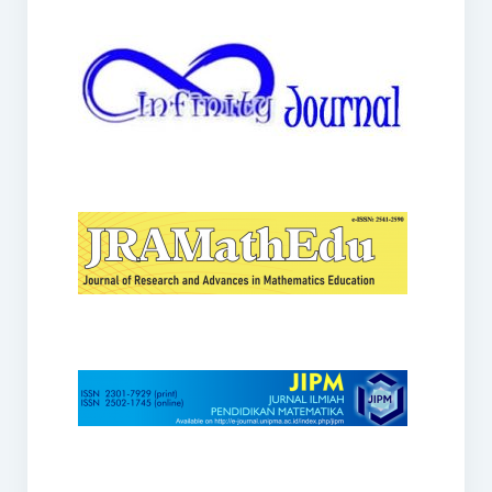
JRAMathEdu
JIPM
Kalamatika
JNPM
Teorema
JARME
Lentera Sriwijaya
SJME
Journal of Honai Math
IndoMath