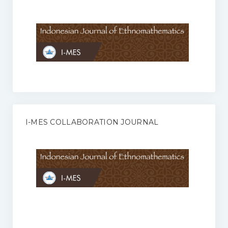
Anggaran Rumah Tangga I-MES
Organisasi
Struktur Organisasi
Sekretariat Pusat
Pengurus Wilayah
Forum
I-MES COLLABORATION JOURNAL
Publikasi Anggota I-MES
Kontak
Journal
KETENTUAN KERJASAMA ANTARA JURNAL ILMIAH DENGAN I-
MES
Infinity