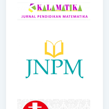
RANGE
Jurnal Didaktik Matematika
Webinar
MoU Konsorsium I-MES
Office
Hibah RKDP I-MES Tahun 2023
Panduan Kurikulum I-MES