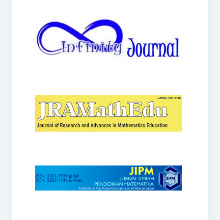
JRAMathEdu
JIPM
Kalamatika
JNPM
Teorema
JARME
Lentera Sriwijaya
SJME
Journal of Honai Math
IndoMath