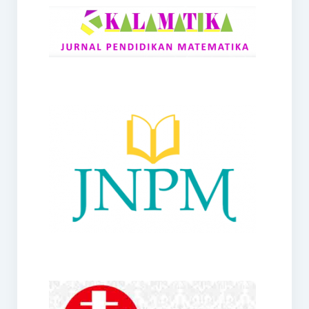
RANGE
Jurnal Didaktik Matematika
Webinar
MoU Konsorsium I-MES
Office
Hibah RKDP I-MES Tahun 2023
Panduan Kurikulum I-MES