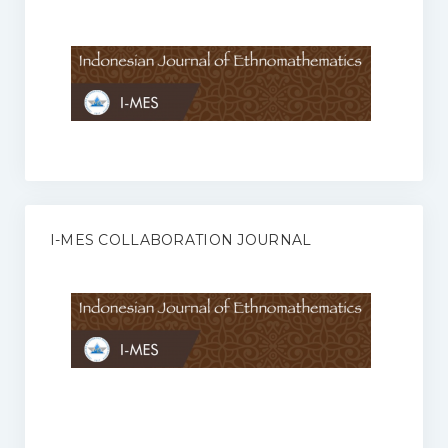
Anggaran Rumah Tangga I-MES
Organisasi
Struktur Organisasi
Sekretariat Pusat
Pengurus Wilayah
Forum
I-MES COLLABORATION JOURNAL
Publikasi Anggota I-MES
Kontak
Journal
KETENTUAN KERJASAMA ANTARA JURNAL ILMIAH DENGAN I-
MES
Infinity