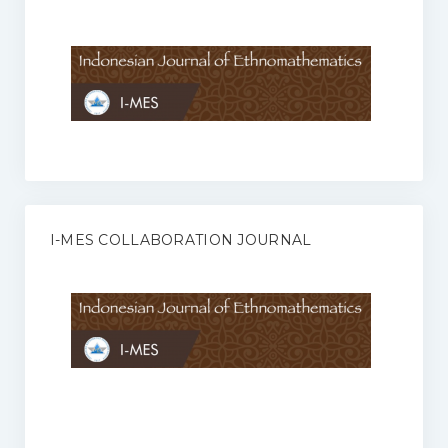
Anggaran Rumah Tangga I-MES
Organisasi
Struktur Organisasi
Sekretariat Pusat
Pengurus Wilayah
Forum
I-MES COLLABORATION JOURNAL
Publikasi Anggota I-MES
Kontak
Journal
KETENTUAN KERJASAMA ANTARA JURNAL ILMIAH DENGAN I-
MES
Infinity