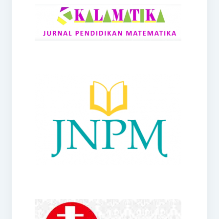
RANGE
Jurnal Didaktik Matematika
Webinar
MoU Konsorsium I-MES
Office
Hibah RKDP I-MES Tahun 2023
Panduan Kurikulum I-MES