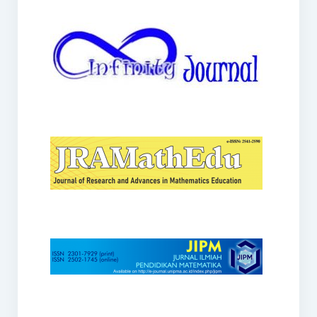
JRAMathEdu
JIPM
Kalamatika
JNPM
Teorema
JARME
Lentera Sriwijaya
SJME
Journal of Honai Math
IndoMath