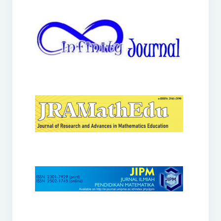
JRAMathEdu
JIPM
Kalamatika
JNPM
Teorema
JARME
Lentera Sriwijaya
SJME
Journal of Honai Math
IndoMath