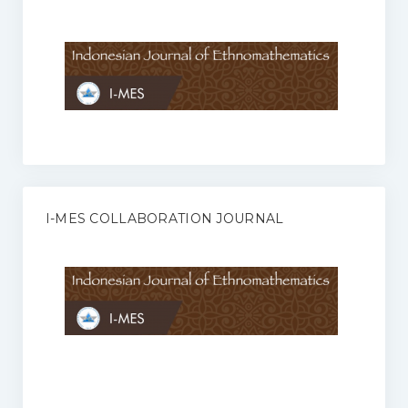
Anggaran Rumah Tangga I-MES
Organisasi
Struktur Organisasi
Sekretariat Pusat
Pengurus Wilayah
Forum
I-MES COLLABORATION JOURNAL
Publikasi Anggota I-MES
Kontak
Journal
KETENTUAN KERJASAMA ANTARA JURNAL ILMIAH DENGAN I-
MES
Infinity