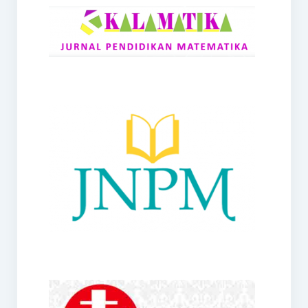
RANGE
Jurnal Didaktik Matematika
Webinar
MoU Konsorsium I-MES
Office
Hibah RKDP I-MES Tahun 2023
Panduan Kurikulum I-MES