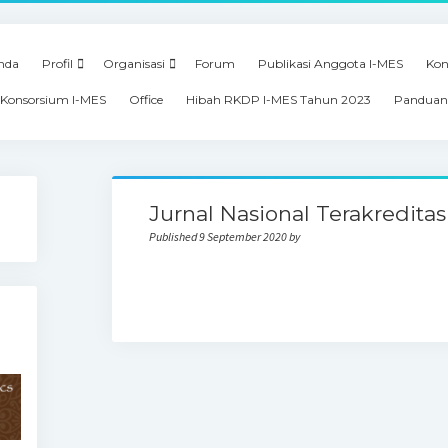
nda
Profil
Organisasi
Forum
Publikasi Anggota I-MES
Kon
Konsorsium I-MES
Office
Hibah RKDP I-MES Tahun 2023
Panduan
Jurnal Nasional Terakreditas
Published 9 September 2020 by