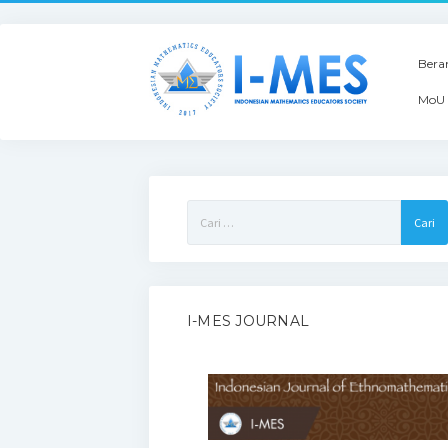
Bera
MoU 
Cari
untuk:
I-MES JOURNAL